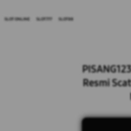
SLOT ONLINE
SLOT777
SLOT88
PISANG123:
Resmi Sca