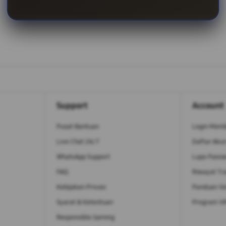
Support
Account
Pusat Bantuan
Login Mem
Live Chat 24/7
Daftar Aku
WhatsApp Support
Lupa Passw
FAQ
Riwayat Tr
Kebijakan Privasi
Panduan Ver
Syarat & Ketentuan
Program VI
Responsible Gaming